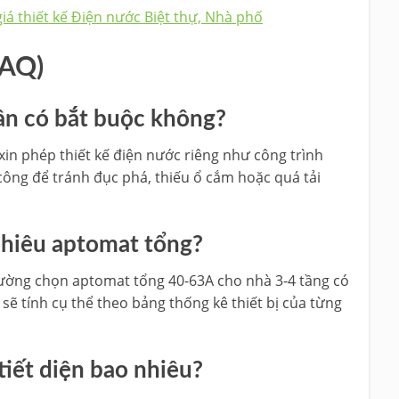
iá thiết kế Điện nước Biệt thự, Nhà phố
FAQ)
ân có bắt buộc không?
xin phép thiết kế điện nước riêng như công trình
 công để tránh đục phá, thiếu ổ cắm hoặc quá tải
 nhiêu aptomat tổng?
thường chọn aptomat tổng 40-63A cho nhà 3-4 tầng có
 sẽ tính cụ thể theo bảng thống kê thiết bị của từng
iết diện bao nhiêu?