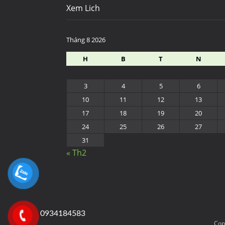
Xem Lich
Tháng 8 2026
H
B
T
N
3
4
5
6
10
11
12
13
17
18
19
20
24
25
26
27
31
« Th2
0934184583
Cop