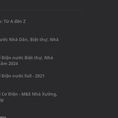
n: Từ A đến Z
Nước Nhà Dân, Biệt thự, Nhà
ế Điện nước Biệt thự, Nhà
năm 2024
ế Điện nước full - 2021
kế Cơ Điện - M&E Nhà Xưởng,
ệp
ress