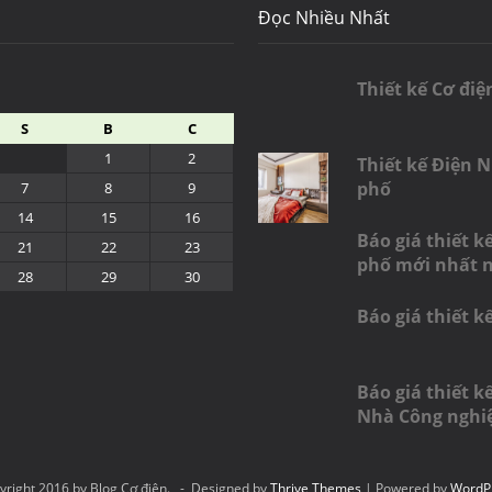
Đọc Nhiều Nhất
Thiết kế Cơ điệ
S
B
C
1
2
Thiết kế Điện 
phố
7
8
9
14
15
16
Báo giá thiết k
21
22
23
phố mới nhất 
28
29
30
Báo giá thiết k
Báo giá thiết 
Nhà Công nghi
yright 2016 by Blog Cơ điện. - Designed by
Thrive Themes
| Powered by
WordP