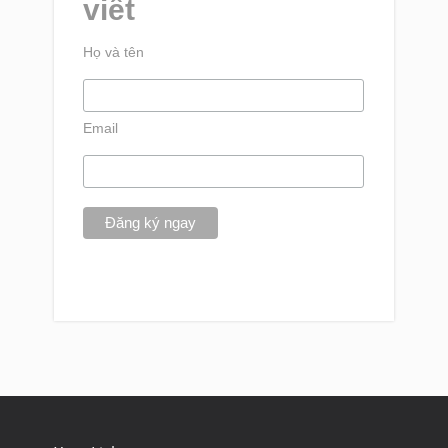
viết
Họ và tên
Email