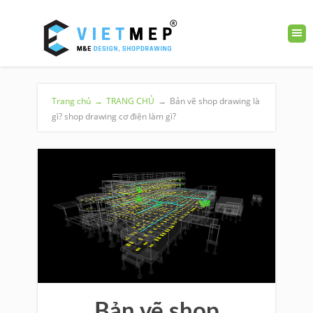
Trang chủ
→
TRANG CHỦ
→
Bản vẽ shop drawing là
gì? shop drawing cơ điện làm gì?
Bản vẽ shop