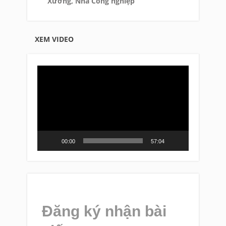
Xưởng, Nhà Công nghiệp
XEM VIDEO
Video
Player
00:00
57:04
Đăng ký nhận bài