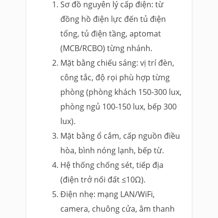
Sơ đồ nguyên lý cấp điện: từ
đồng hồ điện lực đến tủ điện
tổng, tủ điện tầng, aptomat
(MCB/RCBO) từng nhánh.
Mặt bằng chiếu sáng: vị trí đèn,
công tắc, độ rọi phù hợp từng
phòng (phòng khách 150-300 lux,
phòng ngủ 100-150 lux, bếp 300
lux).
Mặt bằng ổ cắm, cấp nguồn điều
hòa, bình nóng lạnh, bếp từ.
Hệ thống chống sét, tiếp địa
(điện trở nối đất ≤10Ω).
Điện nhẹ: mạng LAN/WiFi,
camera, chuông cửa, âm thanh