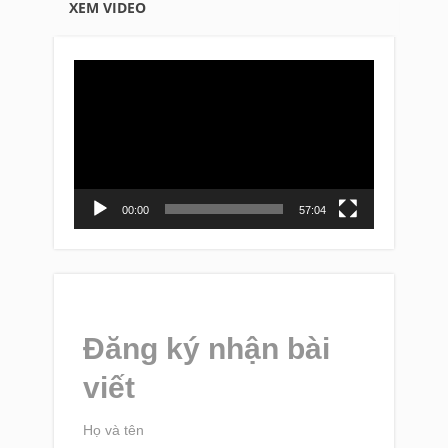
XEM VIDEO
Video
Player
00:00
57:04
Đăng ký nhận bài
viết
Họ và tên