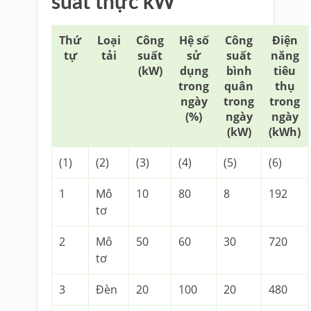
suất thực kW
Thứ
Loại
Công
Hệ số
Công
Điện
tự
tải
suất
sử
suất
năng
(kW)
dụng
bình
tiêu
trong
quân
thụ
ngày
trong
trong
(%)
ngày
ngày
(kW)
(kWh)
(1)
(2)
(3)
(4)
(5)
(6)
1
Mô
10
80
8
192
tơ
2
Mô
50
60
30
720
tơ
3
Đèn
20
100
20
480