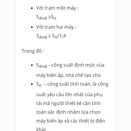
Với trạm một máy :
S
≥S
đmB
tt
Với trạm hai máy :
S
≥ S
/1,4
đmB
tt
Trong đó :
S
– công suất định mức của
đmB
máy biến áp, nhà chế tạo cho
S
– công suất tính toán, là công
tt
suất yêu cầu lớn nhất của phụ
tải mà người thiết kế cần tính
toán xác định nhằm lựa chọn
máy biến áp và các thiết bị điện
khác.