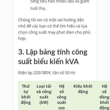
tăng tiêu hao nhiêu liệu và giảm
tuổi thọ.
Chúng tôi xin có một vài hướng dẫn
nhỏ để các bạn có thể tìm hiểu và lựa
chọn công suất may phat dien cho phù
hợp.
3. Lập bảng tính công
suất biểu kiến kVA
Điện áp 220/380V, tần số 50 Hz
Thứ
Loại tải
Hệ
Kiểu khởi
Hệ
tự
và công
số
động
số
khởi
suất
công
dòng
động
(kW)
suất
khởi
cos
động