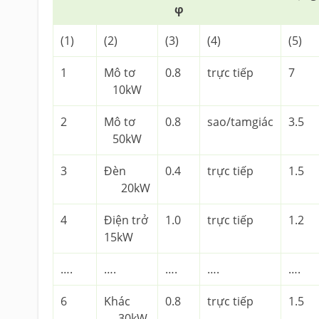
φ
(1)
(2)
(3)
(4)
(5)
1
Mô tơ
0.8
trực tiếp
7
10kW
2
Mô tơ
0.8
sao/tamgiác
3.5
50kW
3
Đèn
0.4
trực tiếp
1.5
20kW
4
Điện trở
1.0
trực tiếp
1.2
15kW
….
….
….
….
….
6
Khác
0.8
trực tiếp
1.5
30kW