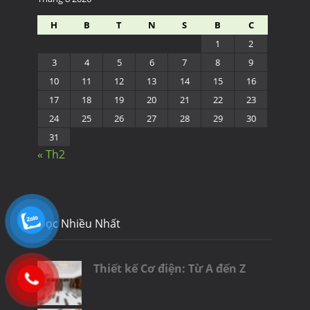
H
B
T
N
S
B
C
1
2
3
4
5
6
7
8
9
10
11
12
13
14
15
16
17
18
19
20
21
22
23
24
25
26
27
28
29
30
31
« Th2
Đọc Nhiều Nhất
Thiết kế Cơ điện: Từ A đến Z