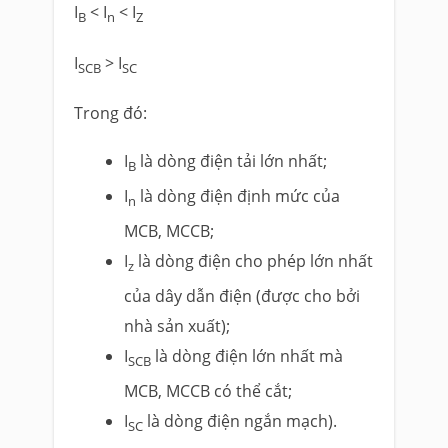
I
< I
< I
B
n
Z
I
> I
SCB
SC
Trong đó:
I
là dòng điện tải lớn nhất;
B
I
là dòng điện định mức của
n
MCB, MCCB;
I
là dòng điện cho phép lớn nhất
z
của dây dẫn điện (được cho bởi
nhà sản xuất);
I
là dòng điện lớn nhất mà
SCB
MCB, MCCB có thể cắt;
I
là dòng điện ngắn mạch).
SC